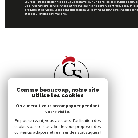
Sources : Bases de données de La Boîte Immo, sur un panel de prix publics calculé
Ces informations sont données à titre indicatif et ne sont ni contractuelles, ni de
produits et services. La responsabilité de la Boîte Immo ne peut être engagée con
et le résultat des estimations.
Comme beaucoup, notre site
utilise les cookies
On aimerait vous accompagner pendant
votre visite.
En poursuivant, vous acceptez l'utilisation des
cookies par ce site, afin de vous proposer des
contenus adaptés et réaliser des statistiques !