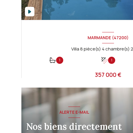
MARMANDE (47200)
1
1
357 000 €
Proposé par
GASCOGNE IMMOBILIER
VOIR LE BIEN
ALERTE E-MAIL
Nos biens directement