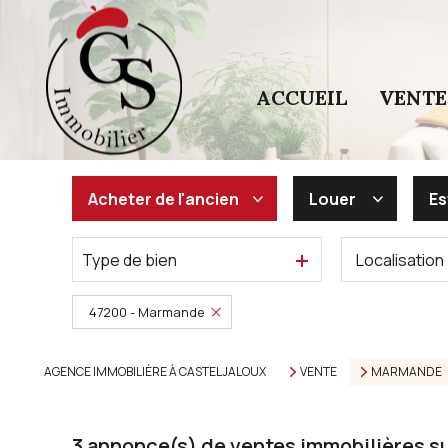
ACCUEIL
VENTE
Acheter
de l'ancien
Louer
Es
Type de bien
Localisation
De l'ancien
à l'année
De l'immo pro
De l'immo pro
47200 - Marmande
AGENCE IMMOBILIÈRE À CASTELJALOUX
VENTE
MARMANDE
3
annonce(s) de ventes immobilières 