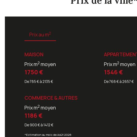
Prix de la ville
2
Prix au m
MAISON
APPARTEMEN
2
2
Prix m
moyen
Prix m
moyen
1750 €
1546 €
De 785 € à 2135 €
De 768 € à 2657 €
COMMERCE & AUTRES
2
Prix m
moyen
1186 €
De 900 € à 1412 €
*Estimation au mois de Août 2026