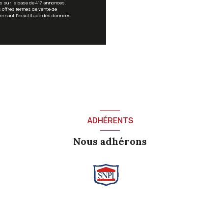
s sur la base de 417 annonces.
s offres fermes de vente de
cernant l'exactitude des données
ADHÉRENTS
Nous adhérons