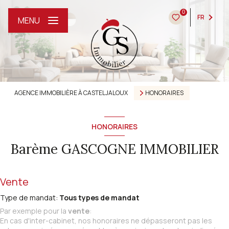
0
FR
MENU
AGENCE IMMOBILIÈRE À CASTELJALOUX
HONORAIRES
HONORAIRES
Barème GASCOGNE IMMOBILIER
Vente
Type de mandat:
Tous types de mandat
Par exemple pour la
vente
:
En cas d'inter-cabinet, nos honoraires ne dépasseront pas les