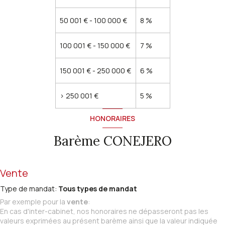
50 001 € - 100 000 €
8 %
100 001 € - 150 000 €
7 %
150 001 € - 250 000 €
6 %
>
250 001 €
5 %
HONORAIRES
Barème CONEJERO
Vente
Type de mandat:
Tous types de mandat
Par exemple pour la
vente
:
En cas d'inter-cabinet, nos honoraires ne dépasseront pas les
valeurs exprimées au présent barème ainsi que la valeur indiquée