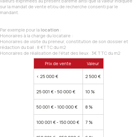
valeurs exprimées au présent barème ainsi que la valeur indiquée
sur la mandat de vente et/ou de recherche consenti par le
mandant.
Par exemple pour la
location
:
Honoraires à la charge du locataire :
Honoraires de visite du preneur, constitution de son dossier et
rédaction du bail : 8 €TTC du m2
Honoraires de réalisation de l'état des lieux : 3€ TTC du m2
Prix de vente
Valeur
<
25 000 €
2 500 €
25 001 € - 50 000 €
10 %
50 001 € - 100 000 €
8 %
100 001 € - 150 000 €
7 %