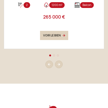
2
1200 m²
Balcon
265 000 €
VOIR LE BIEN