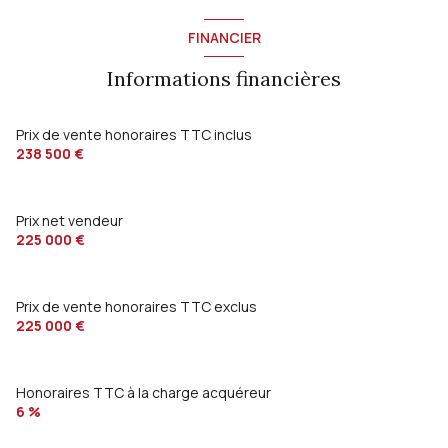
salon/sejour
15.6 m²
2 niveau(x)
chambre
18 m²
FINANCIER
chambre
16 m²
Palier
7 m²
vue JARDIN
Informations financières
salle d'eau
5.50 m²
WC
2.90 m²
cellier
5.60 m²
Prix de vente honoraires TTC inclus
238 500 €
Prix net vendeur
225 000 €
Prix de vente honoraires TTC exclus
225 000 €
Honoraires TTC à la charge acquéreur
6 %