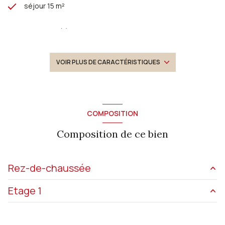
séjour 15 m²
3 chambre(s)
1 salle(s) d'eau
VOIR PLUS DE CARACTÉRISTIQUES
construit en 1948
cuisine américaine (semi-équipée)
COMPOSITION
Composition de ce bien
Chauffage central : chaudière (gaz)
Chauffage individuel : cheminée (bois)
Rez-de-chaussée
1 garage(s)
Etage 1
cuisine
31.38 m²
exposition Est-Ouest
entrée
13.07 m²
chambre
19.40 m²