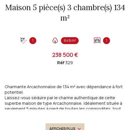
Maison 5 pièce(s) 3 chambre(s) 134
m²
1
649 m²
1
238 500 €
Réf
329
Charmante Arcachonnaise de 134 m² avec dépendance à fort
potentiel.
Laissez-vous séduire par le charme authentique de cette
superbe maison de type Arcachonnaise, idéalement située à
seulement 5 minutes à pied de toutes les commodités, tout
en bénéficiant d’un environnement calme et agréable.
Développant 134 m² habitables, cette demeure de caractère
offre de beaux volumes et une atmosphère chaleureuse. Vous
AFFICHER PLUS