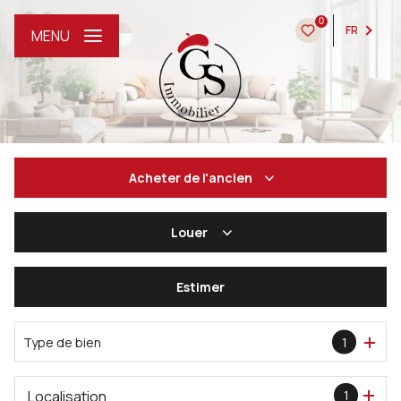
0
FR
MENU
Acheter
de l'ancien
Louer
De l'ancien
De l'immo pro
Estimer
à l'année
De l'immo pro
Type de bien
1
Localisation
1