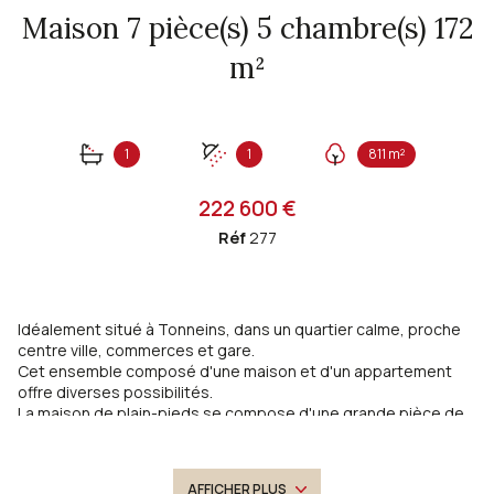
Maison 7 pièce(s) 5 chambre(s) 172
m²
1
1
811 m²
222 600 €
Réf
277
Idéalement situé à Tonneins, dans un quartier calme, proche
centre ville, commerces et gare.
Cet ensemble composé d'une maison et d'un appartement
offre diverses possibilités.
La maison de plain-pieds se compose d'une grande pièce de
vie avec cuisine ouverte, de 4 chambres, une salle de bains et
un wc indépendant. Pour complérer, une buanderie et arrière
cuisine, une grande véranda avec coin barbecue, un atelier et
AFFICHER PLUS