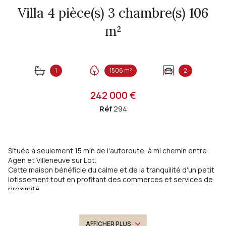
Villa 4 pièce(s) 3 chambre(s) 106
m²
1
1506 m²
2
242 000 €
Réf
294
Située à seulement 15 min de l'autoroute, à mi chemin entre
Agen et Villeneuve sur Lot.
Cette maison bénéficie du calme et de la tranquilité d'un petit
lotissement tout en profitant des commerces et services de
proximité.
Composée d'une pièce de vie lumineuse avec cuisine équipée
ouverte, de 3 chambres, d'une salle de bains avec douche et
baignoire, d'un wc séparé, d'une entrée aujourd'hui aménagée
AFFICHER PLUS