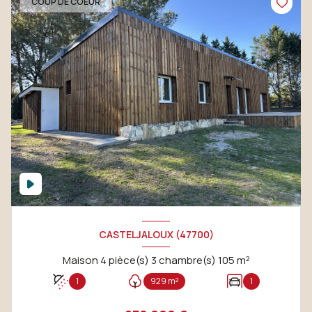
COUP DE COEUR
CASTELJALOUX (47700)
Maison 4 pièce(s) 3 chambre(s) 105 m²
1
929 m²
1