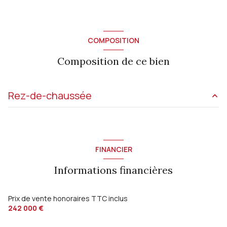
COMPOSITION
Composition de ce bien
Rez-de-chaussée
cuisine
9.40 m²
salon/sejour
35 m²
FINANCIER
cellier
6.50 m²
Informations financières
chambre
9.40 m²
chambre
9.40 m²
Prix de vente honoraires TTC inclus
242 000 €
chambre
15.30 m²