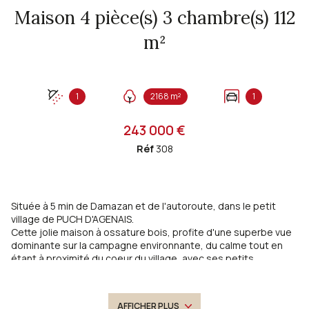
Maison 4 pièce(s) 3 chambre(s) 112
m²
1
2168 m²
1
243 000 €
Réf
308
Située à 5 min de Damazan et de l'autoroute, dans le petit
village de PUCH D'AGENAIS.
Cette jolie maison à ossature bois, profite d'une superbe vue
dominante sur la campagne environnante, du calme tout en
étant à proximité du coeur du village, avec ses petits
commerces et son marché.
Elle se compose d'une grande pièce de vie très lumineuse
avec ferme apparente et plafond cathédrale, d'une cuisine
AFFICHER PLUS