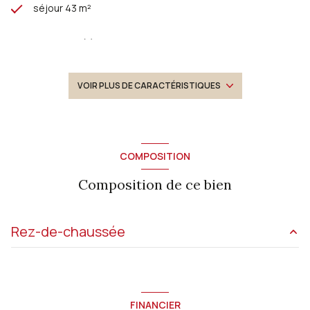
séjour 43 m²
3 chambre(s)
1 salle(s) d'eau
VOIR PLUS DE CARACTÉRISTIQUES
construit en 2009
cuisine américaine (équipée)
COMPOSITION
Composition de ce bien
1 garage(s)
2 parking(s)
Rez-de-chaussée
exposition Sud
salon/sejour
43.40 m²
vue Dominante campagne
cuisine
14.60 m²
FINANCIER