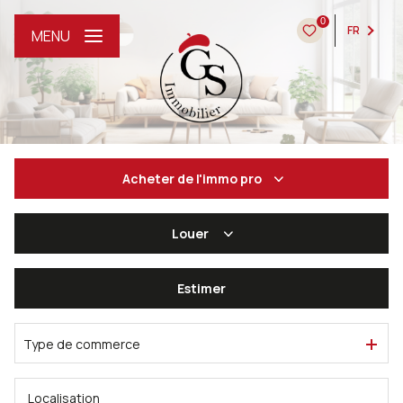
0
FR
MENU
Acheter
de l'immo pro
Louer
De l'ancien
De l'immo pro
Estimer
à l'année
De l'immo pro
Type de commerce