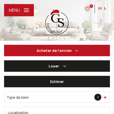
0
FR
MENU
Acheter
de l'ancien
Louer
De l'ancien
De l'immo pro
Estimer
à l'année
De l'immo pro
Type de bien
1