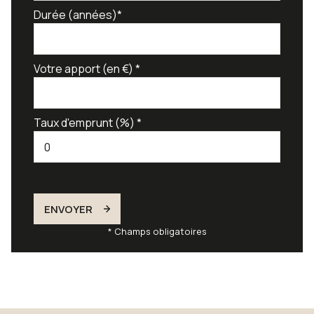
Durée (années)*
Votre apport (en €) *
Taux d'emprunt (%) *
ENVOYER
* Champs obligatoires