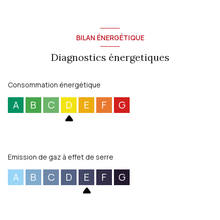
BILAN ÉNERGÉTIQUE
Diagnostics énergetiques
Consommation énergétique
A
B
C
D
E
F
G
Emission de gaz à effet de serre
A
B
C
D
E
F
G