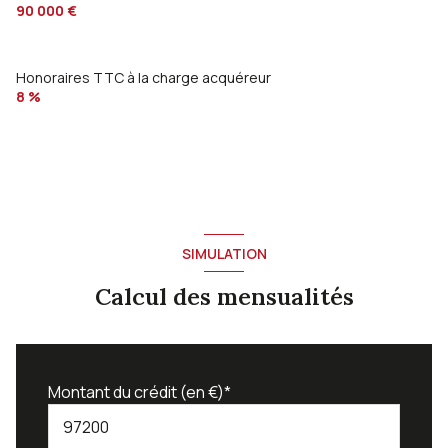
90 000 €
balcon
12 m²
Dégagement
5.30 m²
Honoraires TTC à la charge acquéreur
8 %
SIMULATION
Calcul des mensualités
Montant du crédit (en €)*