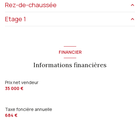
Rez-de-chaussée
Etage 1
pièce à vivre
14.20m² m²
salle de bain
3 m²
chambre
11.40 m²
bureau
4.90 m²
chambre
20 m²
FINANCIER
Informations financières
Prix net vendeur
35 000 €
Taxe foncière annuelle
684 €