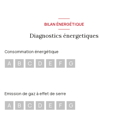
BILAN ÉNERGÉTIQUE
Diagnostics énergetiques
Consommation énergétique
A
B
C
D
E
F
G
Emission de gaz à effet de serre
A
B
C
D
E
F
G