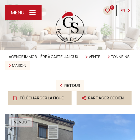
0
FR
MENU
AGENCE IMMOBILIÈRE À CASTELJALOUX
VENTE
TONNEINS
MAISON
RETOUR
TÉLÉCHARGER LA FICHE
PARTAGER CE BIEN
VENDU