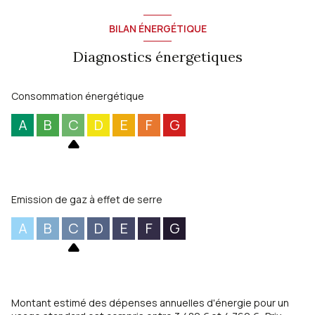
BILAN ÉNERGÉTIQUE
Diagnostics énergetiques
Consommation énergétique
A
B
C
D
E
F
G
Emission de gaz à effet de serre
A
B
C
D
E
F
G
Montant estimé des dépenses annuelles d'énergie pour un