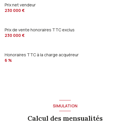
Prix net vendeur
garage
38 m²
230 000 €
Prix de vente honoraires TTC exclus
230 000 €
Honoraires TTC à la charge acquéreur
6 %
SIMULATION
Calcul des mensualités