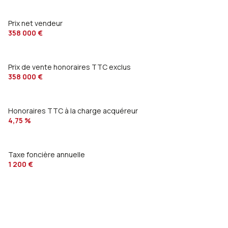
bureau
14 m²
Prix net vendeur
WC
2 m²
358 000 €
pièce à vivre
53 m²
chambre
30 m²
Prix de vente honoraires TTC exclus
358 000 €
Honoraires TTC à la charge acquéreur
4,75 %
Taxe foncière annuelle
1 200 €