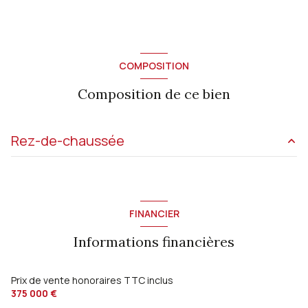
COMPOSITION
Composition de ce bien
Rez-de-chaussée
salon/sejour
23 m²
cuisine
30 m²
FINANCIER
chambre
14 m²
Informations financières
cellier
3 m²
espace bien-être
24 m²
Prix de vente honoraires TTC inclus
375 000 €
chambre
19.90 m²