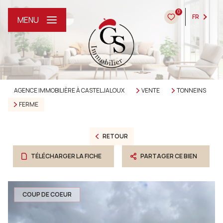
0
FR
MENU
AGENCE IMMOBILIÈRE À CASTELJALOUX
VENTE
TONNEINS
FERME
RETOUR
TÉLÉCHARGER LA FICHE
PARTAGER CE BIEN
COUP DE COEUR