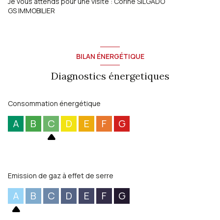
Je vous attends pour une visite : Corine SILGADO
GS IMMOBILIER
BILAN ÉNERGÉTIQUE
Diagnostics énergetiques
Consommation énergétique
A
B
C
D
E
F
G
Emission de gaz à effet de serre
A
B
C
D
E
F
G