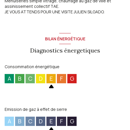
Menuiseries simple vitrage, chauffage au gaz de ville et
assinissement collectif TAE.
JE VOUS ATTENDS POUR UNE VISITE JULIEN SILGADO.
BILAN ÉNERGÉTIQUE
Diagnostics énergetiques
Consommation énergétique
A
B
C
D
E
F
G
Emission de gaz à effet de serre
A
B
C
D
E
F
G