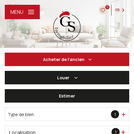
0
FR
MENU
Acheter
de l'ancien
Louer
De l'ancien
De l'immo pro
Estimer
à l'année
De l'immo pro
Type de bien
1
Localisation
1