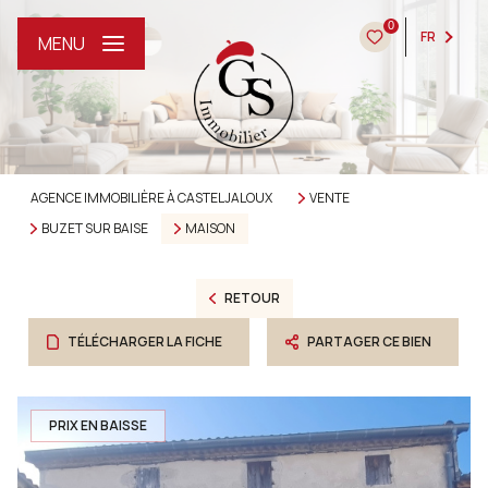
0
FR
MENU
AGENCE IMMOBILIÈRE À CASTELJALOUX
VENTE
BUZET SUR BAISE
MAISON
RETOUR
TÉLÉCHARGER LA FICHE
PARTAGER CE BIEN
PRIX EN BAISSE