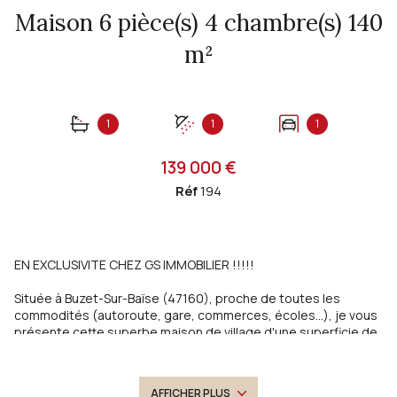
Maison 6 pièce(s) 4 chambre(s) 140
m²
1
1
1
139 000 €
Réf
194
EN EXCLUSIVITE CHEZ GS IMMOBILIER !!!!!
Située à Buzet-Sur-Baïse (47160), proche de toutes les
commodités (autoroute, gare, commerces, écoles...), je vous
présente cette superbe maison de village d'une superficie de
140m² composée :
Au rez-de-chaussée :
- Un salon/séjour avec poêle
AFFICHER PLUS