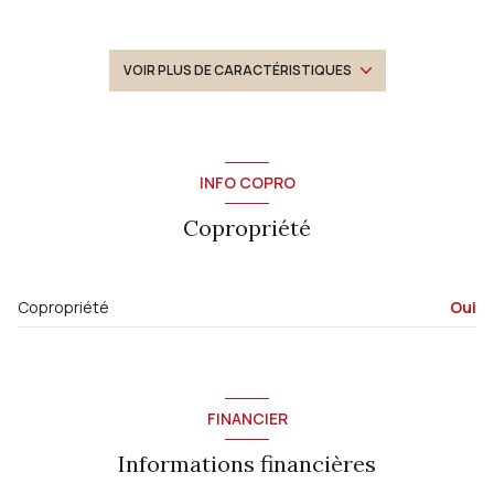
1 salle(s) de bain
construit en 2020
VOIR PLUS DE CARACTÉRISTIQUES
cuisine américaine (équipée)
Chauffage individuel : chaudière (gaz de ville)
INFO COPRO
Copropriété
2 côté(s) mitoyen(s)
ascenseur
Copropriété
Oui
balcon
terrasse
FINANCIER
visiophone
Informations financières