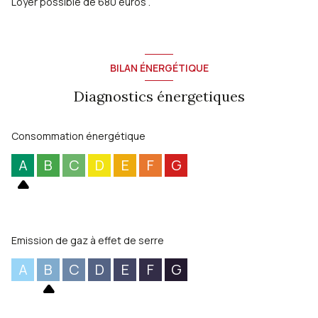
Loyer possible de 680 euros .
BILAN ÉNERGÉTIQUE
Diagnostics énergetiques
Consommation énergétique
A
B
C
D
E
F
G
Emission de gaz à effet de serre
A
B
C
D
E
F
G