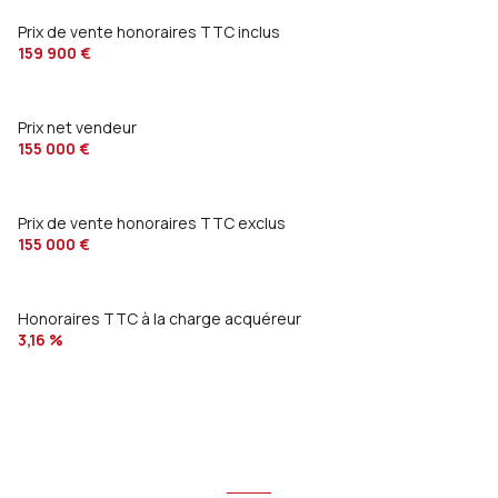
interphone
Prix de vente honoraires TTC inclus
159 900 €
accès handicapé
Prix net vendeur
155 000 €
Prix de vente honoraires TTC exclus
155 000 €
Honoraires TTC à la charge acquéreur
3,16 %