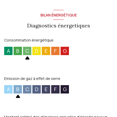
BILAN ÉNERGÉTIQUE
Diagnostics énergetiques
Consommation énergétique
A
B
C
D
E
F
G
Emission de gaz à effet de serre
A
B
C
D
E
F
G
Montant estimé des dépenses annuelles d'énergie pour un