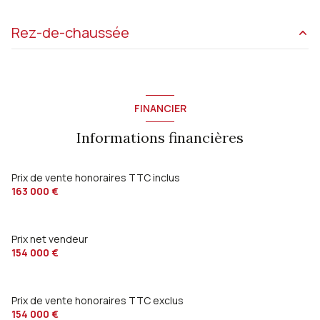
Rez-de-chaussée
Hall d'entrée
4.40 m²
cellier
6.80 m²
FINANCIER
Dégagement
10 m²
Informations financières
salon/sejour
45 m²
cuisine
13.20 m²
Prix de vente honoraires TTC inclus
163 000 €
salle d'eau
6 m²
WC
1.5 m²
Prix net vendeur
chambre
12.7 m²
154 000 €
chambre
13.2 m²
chambre
13 m²
Prix de vente honoraires TTC exclus
154 000 €