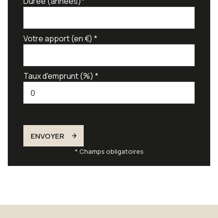
Durée (années)*
Votre apport (en €) *
Taux d'emprunt (%) *
ENVOYER
* Champs obligatoires