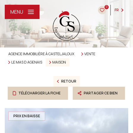
0
FR
MENU
AGENCE IMMOBILIÈRE À CASTELJALOUX
VENTE
LE MAS D AGENAIS
MAISON
RETOUR
TÉLÉCHARGER LA FICHE
PARTAGER CE BIEN
PRIX EN BAISSE