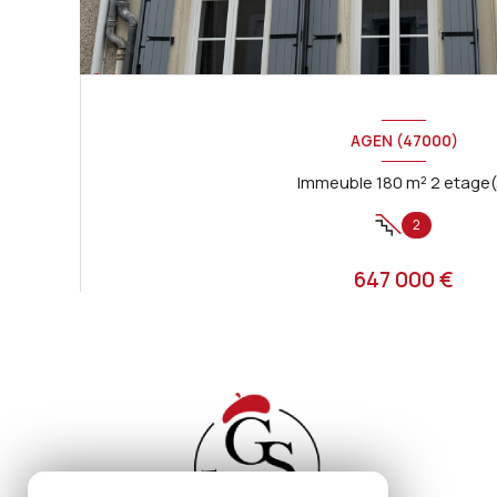
AGEN (47000)
Immeuble 180 m² 2 eta
2
647 000 €
Proposé par
GASCOGNE IMMOBILIER
VOIR LE BIEN