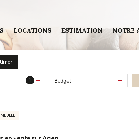
S
LOCATIONS
ESTIMATION
NOTRE 
timer
1
Budget
MMEUBLE
s en vente sur Agen