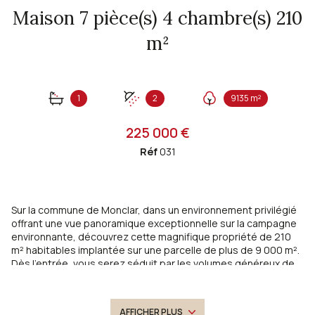
Maison 7 pièce(s) 4 chambre(s) 210
m²
1
2
9135 m²
225 000 €
Réf
031
Sur la commune de Monclar, dans un environnement privilégié
offrant une vue panoramique exceptionnelle sur la campagne
environnante, découvrez cette magnifique propriété de 210
m² habitables implantée sur une parcelle de plus de 9 000 m².
Dès l'entrée, vous serez séduit par les volumes généreux de
cette maison. Elle se compose d'une vaste pièce de vie avec
séjour cathédrale, offrant un espace chaleureux et convivial,
d'une cuisine bénéficiant d'une agréable vue sur la piscine, de
AFFICHER PLUS