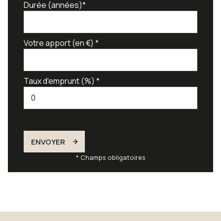
Durée (années)*
Votre apport (en €) *
Taux d'emprunt (%) *
ENVOYER
* Champs obligatoires