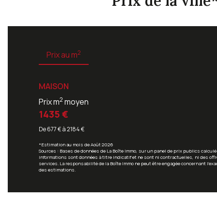
Prix de la ville
2
Prix au m
MAISON
2
Prix m
moyen
1435 €
De 677 € à 2184 €
*Estimation au mois de Août 2026
Sources : Bases de données de La Boîte Immo, sur un panel de prix publics calcul
informations sont données à titre indicatif et ne sont ni contractuelles, ni des of
services. La responsabilité de la Boîte Immo ne peut être engagée concernant l'exa
des estimations.