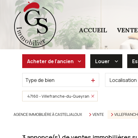
ACCUEIL
VENTE
Acheter
de l'ancien
Louer
Es
Type de bien
Localisation
De l'ancien
à l'année
De l'immo pro
De l'immo pro
47160 - Villefranche-du-Queyran
AGENCE IMMOBILIÈRE À CASTELJALOUX
VENTE
VILLEFRANCH
3
annonce(s) de ventes immobilières s