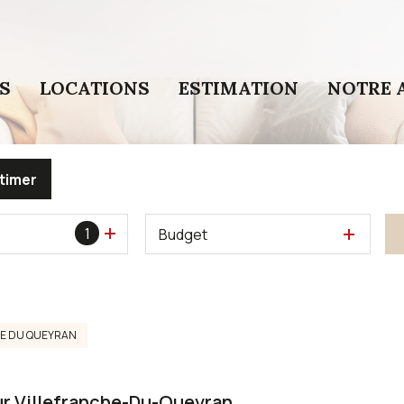
S
LOCATIONS
ESTIMATION
NOTRE 
timer
1
Budget
E DU QUEYRAN
ur Villefranche-Du-Queyran