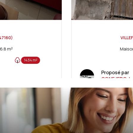
47160)
VILLE
Villa 4 pièce(s) 3 chambre(s) 116.8 m²
1434 m²
Proposé par
CONEJERO Ju