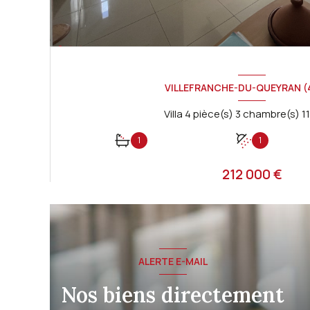
VILLEFRANCHE-DU-QUEYRAN (
1
1
212 000 €
Proposé par
GASCOGNE IMMOBILIER
VOIR LE BIEN
ALERTE E-MAIL
Nos biens directement