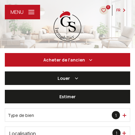
0
FR
MENU
Acheter
de l'ancien
Louer
De l'ancien
De l'immo pro
Estimer
à l'année
De l'immo pro
Type de bien
1
Localisation
1