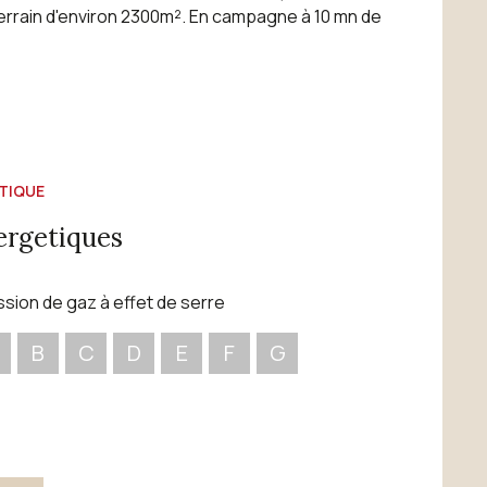
 terrain d'environ 2300m². En campagne à 10 mn de
TIQUE
ergetiques
ssion de gaz à effet de serre
B
C
D
E
F
G