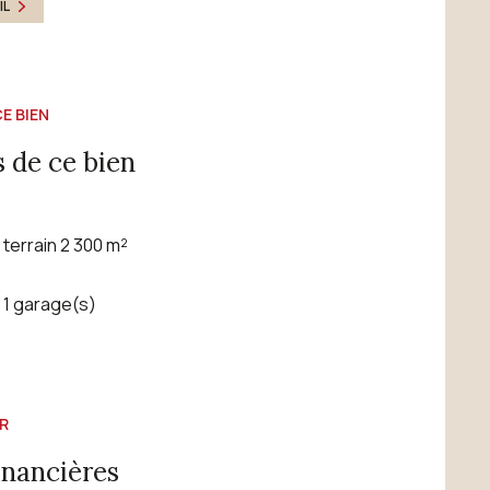
IL
E BIEN
 de ce bien
terrain 2 300 m²
1 garage(s)
R
inancières