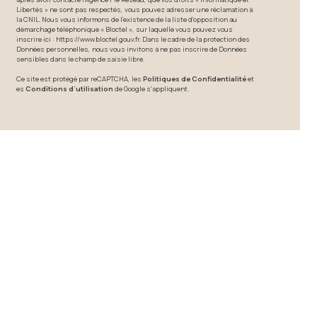
Libertés » ne sont pas respectés, vous pouvez adresser une réclamation à
la CNIL. Nous vous informons de l’existence de la liste d'opposition au
démarchage téléphonique « Bloctel », sur laquelle vous pouvez vous
inscrire ici :
https://www.bloctel.gouv.fr
. Dans le cadre de la protection des
Données personnelles, nous vous invitons à ne pas inscrire de Données
sensibles dans le champ de saisie libre.
Ce site est protégé par reCAPTCHA, les
Politiques de Confidentialité
et
es
Conditions d'utilisation
de Google s'appliquent.