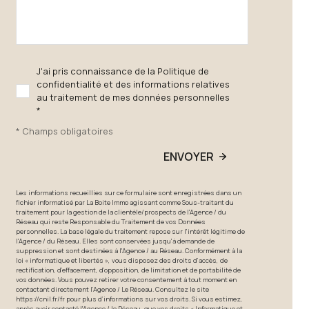
J'ai pris connaissance de la Politique de
confidentialité et des informations relatives
au traitement de mes données personnelles
*
* Champs obligatoires
ENVOYER
Les informations recueillies sur ce formulaire sont enregistrées dans un
fichier informatisé par La Boite Immo agissant comme Sous-traitant du
traitement pour la gestion de la clientèle/prospects de l'Agence / du
Réseau qui reste Responsable du Traitement de vos Données
personnelles. La base légale du traitement repose sur l'intérêt légitime de
l'Agence / du Réseau. Elles sont conservées jusqu'à demande de
suppression et sont destinées à l'Agence / au Réseau. Conformément à la
loi « informatique et libertés », vous disposez des droits d’accès, de
rectification, d’effacement, d’opposition, de limitation et de portabilité de
vos données. Vous pouvez retirer votre consentement à tout moment en
contactant directement l’Agence / Le Réseau. Consultez le site
https://cnil.fr/fr
pour plus d’informations sur vos droits. Si vous estimez,
après avoir contacté l'Agence / le Réseau, que vos droits « Informatique et