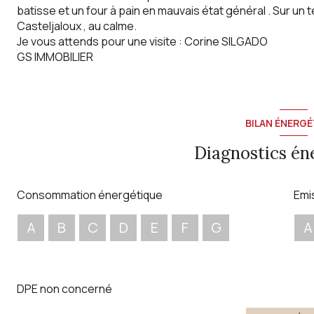
batisse et un four à pain en mauvais état général . Sur un
Casteljaloux , au calme.
Je vous attends pour une visite : Corine SILGADO
GS IMMOBILIER
BILAN ÉNERGÉ
Diagnostics én
Consommation énergétique
Emi
A
B
C
D
E
F
G
A
DPE non concerné