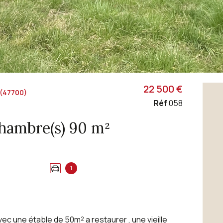
22 500 €
(47700)
Réf
058
Ferme 4 pièce(s) 2 chambre(s) 90 m²
1
c une étable de 50m² a restaurer , une vieille