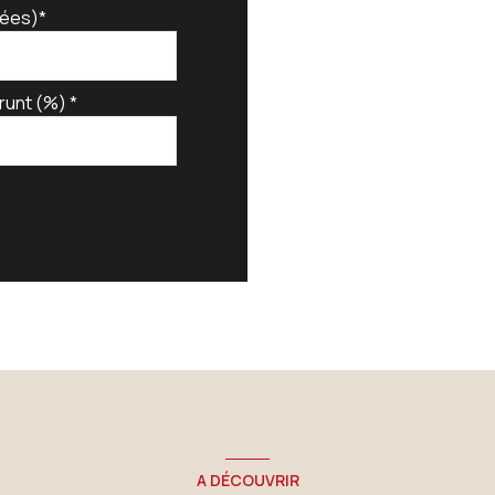
ées)*
runt (%) *
A DÉCOUVRIR