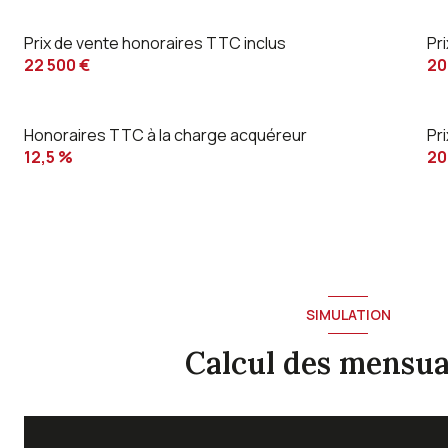
Prix de vente honoraires TTC inclus
Pr
22 500 €
20
Honoraires TTC à la charge acquéreur
Pr
12,5 %
20
SIMULATION
Calcul des mensua