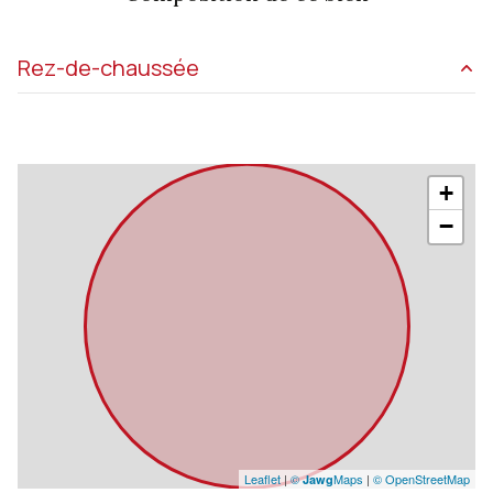
Rez-de-chaussée
entrée
5 m²
salle
57.5 m²
+
cabine d'essayage
2 m²
−
cabine d'essayage
2 m²
réserve
15 m²
WC
2 m²
Leaflet
|
©
Maps
|
© OpenStreetMap
Jawg