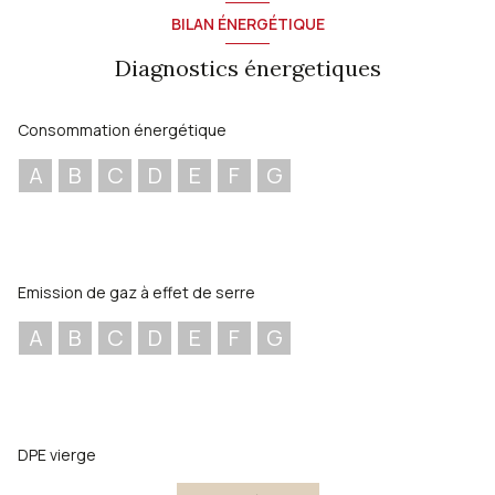
BILAN ÉNERGÉTIQUE
Diagnostics énergetiques
Consommation énergétique
A
B
C
D
E
F
G
Emission de gaz à effet de serre
A
B
C
D
E
F
G
DPE vierge